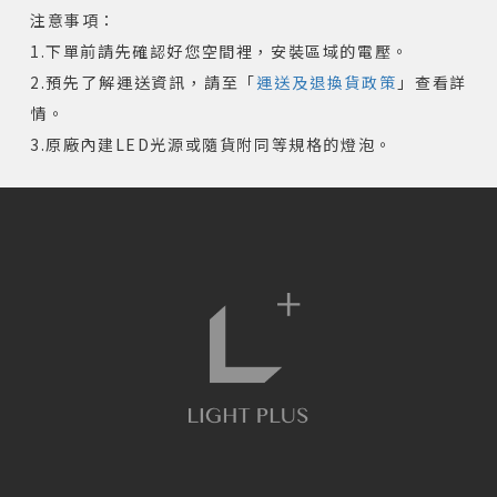
注意事項：
1.下單前請先確認好您空間裡，安裝區域的電壓。
2.預先了解運送資訊，請至「
運送及退換貨政策
」查看詳
情。
3.原廠內建LED光源或隨貨附同等規格的燈泡。