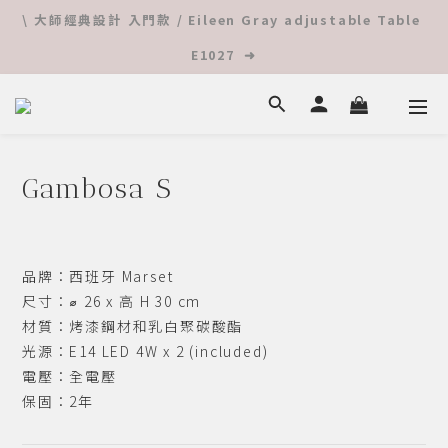
\ 大師經典設計 入門款 / Eileen Gray adjustable Table 
 ⚡️ 夏日隨機優惠 ⚡️ 限時超值單品特價 ⬇︎ 立馬查看 ⬇︎
E1027  ➜
 Online 入手柯比意 ➜ 查看更多
Gambosa S
 ⚡️ 夏日隨機優惠 ⚡️ 限時超值單品特價 ⬇︎ 立馬查看 ⬇︎
品牌：西班牙 Marset
尺寸：⌀ 26 x 高 H 30 cm 
材質：烤漆鋼材和乳白聚碳酸酯
光源：E14 LED 4W x 2 (included)
電壓：全電壓
保固：2年