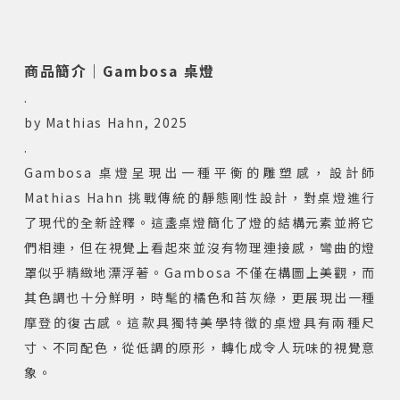
商品簡介｜Gambosa
桌燈
.
by Mathias Hahn, 2025
.
Gambosa 桌燈呈現出一種平衡的雕塑感，設計師
Mathias Hahn 挑戰傳統的靜態剛性設計，對桌燈進行
了現代的全新詮釋。這盞桌燈簡化了燈的結構元素並將它
們相連，但在視覺上看起來並沒有物理連接感，彎曲的燈
罩似乎精緻地漂浮著。Gambosa 不僅在構圖上美觀，而
其色調也十分鮮明，時髦的橘色和苔灰綠，更展現出一種
摩登的復古感。這款具獨特美學特徵的桌燈具有兩種尺
寸、不同配色，從低調的原形，轉化成令人玩味的視覺意
象。
.