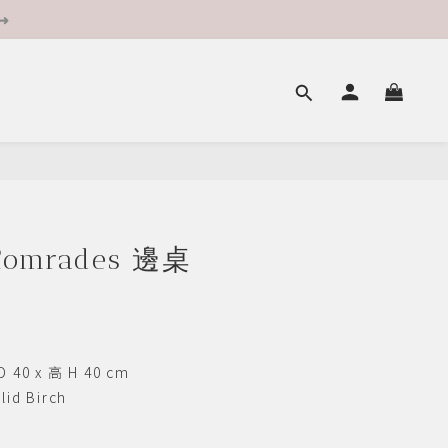
 ➜
Comrades 邊桌
 40 x 高 H 40 cm
d Birch