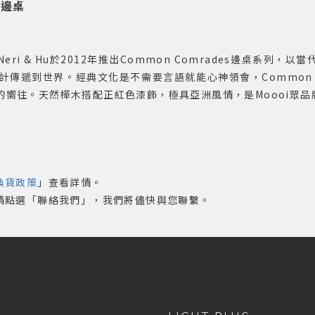
 邊桌
i & Hu於2012年推出Common Comrades邊桌系列
計傳遞到世界。經典文化是不需要言語就能心神領會，Common C
的嚮往。天然樺木搭配正紅色漆飾，極具亞洲風情，是Moooi眾品
換貨政策
」查看詳情。
，請點選「聯絡我們」，我們將儘快與您聯繫。