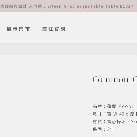
 大師經典設計 入門款 / Eileen Gray adjustable Table E1027 
 ⚡️ 夏日隨機優惠 ⚡️ 限時超值單品特價 ⬇︎ 立馬查看 ⬇︎
 Online 入手柯比意 ➜ 查看更多
展示門市
前往官網
 ⚡️ 夏日隨機優惠 ⚡️ 限時超值單品特價 ⬇︎ 立馬查看 ⬇︎
Common 
品牌：荷蘭 Moooi
尺寸：寬 W 40 x 深 D
材質：實心樺木。Soli
保固：2年