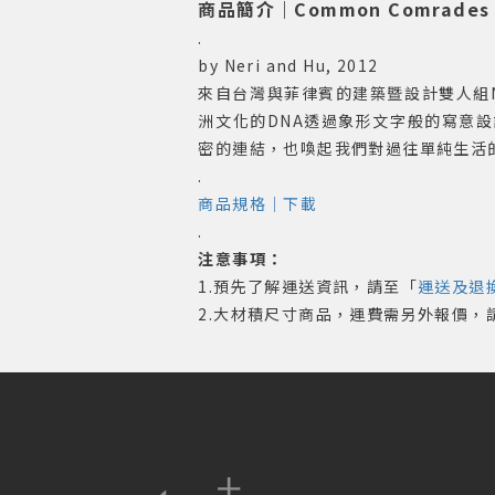
商品簡介｜Common Comrades
.
by Neri and Hu, 2012
來自台灣與菲律賓的建築暨設計雙人組Ner
洲文化的DNA透過象形文字般的寫意設
密的連結，也喚起我們對過往單純生活
.
商品規格｜下載
.
注意事項：
1.預先了解運送資訊，請至「
運送及退
2.大材積尺寸商品，運費需另外報價